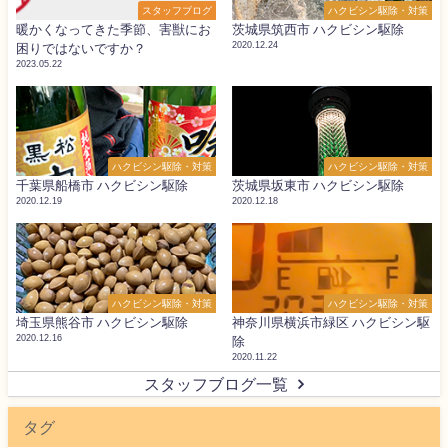
スタッフブログ
ハクビシン駆除・対策
暖かくなってきた季節、害獣にお
茨城県筑西市 ハクビシン駆除
2020.12.24
困りではないですか？
2023.05.22
ハクビシン駆除・対策
ハクビシン駆除・対策
千葉県船橋市 ハクビシン駆除
茨城県坂東市 ハクビシン駆除
2020.12.19
2020.12.18
ハクビシン駆除・対策
ハクビシン駆除・対策
埼玉県熊谷市 ハクビシン駆除
神奈川県横浜市緑区 ハクビシン駆
2020.12.16
除
2020.11.22
スタッフブログ一覧
タグ