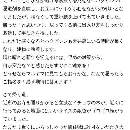
近づいてもなかなか逃げる素振りを見せないハクビシンに
忌避剤を直噴し、お互いにゲホゲホむせながらの戦いとな
りましたが、程なくして重い腰を上げて出ていきました。
勝った！と思いつつ、戻ってくる前に出入り方をしっかり
遮断して事なきを得ました。
これだけ寒くなるとハクビシンも天井裏にいる時間が長く
なり、建物に執着します。
晴れ晴れと新年を迎えるには、早めの対策から。
何か変だな？と感じたらすぐにご連絡を！
どうせならマルヤマに見てもらおうかな、なんて思ったら
ご指名を！必ず期待に答えます！
さて帰り道。
近所のお寺を通りかかると立派なイチョウの木が。近くに
行ってみると地面にはいいサイズの銀杏がゴロゴロ転がっ
ていました。
たまたま近くにいらっしゃった御住職に許可をいただき大