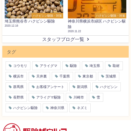
ハクビシン駆除・対策
ハクビシン駆除・対策
埼玉県熊谷市 ハクビシン駆除
神奈川県横浜市緑区 ハクビシン駆
2020.12.16
除
2020.11.22
スタッフブログ一覧
タグ
コウモリ
アライグマ
駆除
埼玉県
取材
横浜市
天井裏
千葉県
東京都
茨城県
群馬県
お客様アンケート
新潟県
ハクビシン
長野県
アライグマ駆除
川崎市
雪
ハクビシン駆除
神奈川県
ネズミ