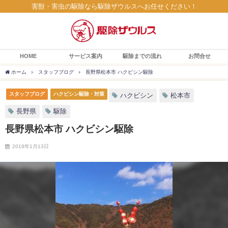
害獣・害虫の駆除なら駆除ザウルスへお任せください！
HOME
サービス案内
駆除までの流れ
お問合せ
ホーム
スタッフブログ
長野県松本市 ハクビシン駆除
スタッフブログ
ハクビシン駆除・対策
ハクビシン
松本市
長野県
駆除
長野県松本市 ハクビシン駆除
2019年1月13日