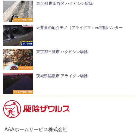
東京都 世田谷区 ハクビシン駆除
ハクビシン駆除・対策
天井裏の厄介モノ（アライグマ）vs害獣ハンター
テレビ取材
東京都三鷹市 ハクビシン駆除
スタッフブログ
茨城県稲敷市 アライグマ駆除
アライグマ駆除・対策
AAAホームサービス株式会社