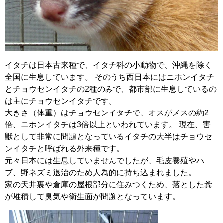
イタチは日本古来種で、イタチ科の小動物で、沖縄を除く
全国に生息しています。 そのうち西日本にはニホンイタチ
とチョウセンイタチの2種のみで、都市部に生息しているの
は主にチョウセンイタチです。
大きさ（体重）はチョウセンイタチで、オスがメスの約2
倍、ニホンイタチは3倍以上といわれています。 現在、害
獣として非常に問題となっているイタチの大半はチョウセ
ンイタチと呼ばれる外来種です。
元々日本には生息していませんでしたが、毛皮養殖やハ
ブ、野ネズミ退治のため人為的に持ち込まれました。
家の天井裏や倉庫の屋根部分に住みつくため、落とした糞
が堆積して臭気や衛生面が問題となっています。