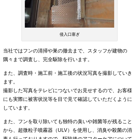
侵入口塞ぎ
当社では
フンの清掃
や
巣の撤去
まで、スタッフが建物の
隅々まで調査し、
完全駆除
を行います。
また、調査時・施工前・施工後の
状況写真を撮影
していき
ます。
撮影した写真をテレビにつないでお見せするので、お客様
にも実際に被害状況等を目で見て確認していただくように
しています。
また、フンを取り除いても独特の臭いや雑菌等が残ること
から、超微粒子噴霧器（ULV）を使用し、
消臭や殺菌の消
毒
も行っておりますので、駆除後の
アフターケア
について