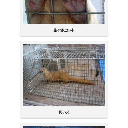
指の数は5本
長い尾