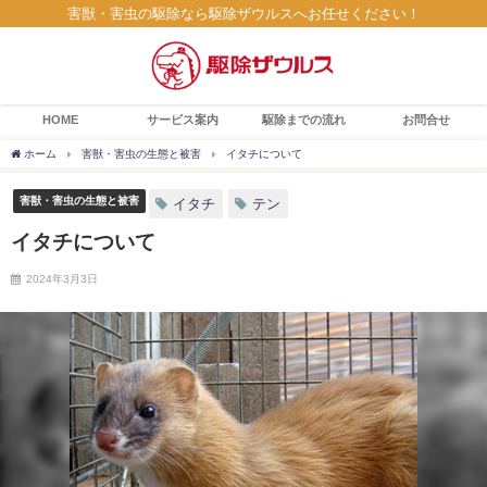
害獣・害虫の駆除なら駆除ザウルスへお任せください！
HOME
サービス案内
駆除までの流れ
お問合せ
ホーム
害獣・害虫の生態と被害
イタチについて
害獣・害虫の生態と被害
イタチ
テン
イタチについて
2024年3月3日