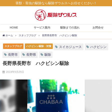
害獣・害虫の駆除なら駆除ザウルスへお任せください！
HOME
サービス案内
駆除までの流れ
お問合せ
ホーム
スタッフブログ
長野県長野市 ハクビシン駆除
スタッフブログ
ハクビシン駆除・対策
スイカジュース
ハクビシン
長野市
長野県
駆除
長野県長野市 ハクビシン駆除
2019年5月25日