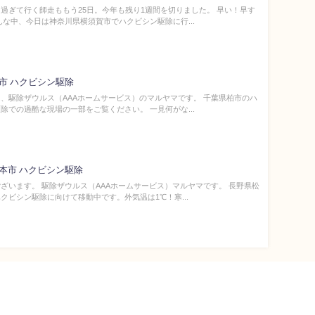
過ぎて行く師走ももう25日。今年も残り1週間を切りました。 早い！早す
んな中、今日は神奈川県横須賀市でハクビシン駆除に行...
市 ハクビシン駆除
、駆除ザウルス（AAAホームサービス）のマルヤマです。 千葉県柏市のハ
除での過酷な現場の一部をご覧ください。 一見何がな...
本市 ハクビシン駆除
ざいます。 駆除ザウルス（AAAホームサービス）マルヤマです。 長野県松
クビシン駆除に向けて移動中です。外気温は1℃！寒...