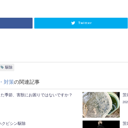
Twitter
駆除
・対策
の関連記事
きた季節、害獣にお困りではないですか？
茨
20
ハクビシン駆除
茨