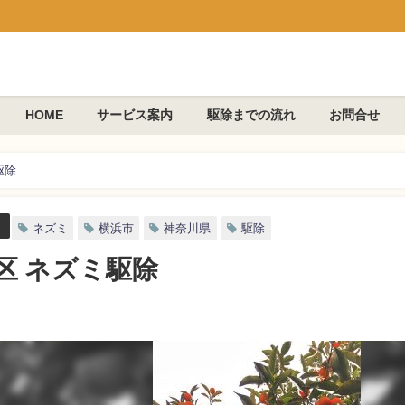
HOME
サービス案内
駆除までの流れ
お問合せ
駆除
ネズミ
横浜市
神奈川県
駆除
区 ネズミ駆除