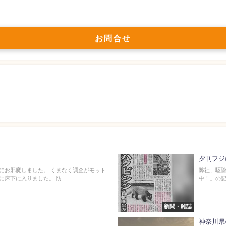
お問合せ
夕刊フジ
にお邪魔しました。 くまなく調査がモット
弊社、駆除
床下に入りました。 防...
中！」の記
新聞・雑誌
神奈川県