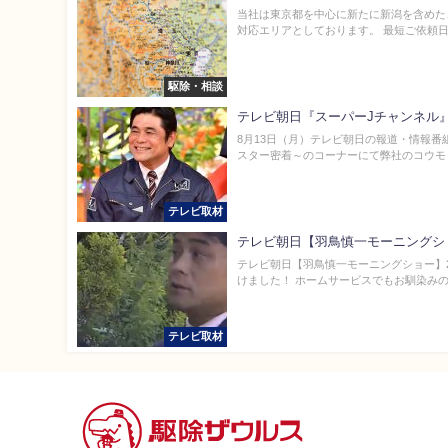
当社は東京都を中心に新たに新潟を含めた
対応エリアとしております。 最短ご依頼日
駆除・相談
テレビ朝日『スーパーJチャンネル』
8月13日（月）テレビ朝日の報道・情報番
スター密着～のコーナーにて弊社のコウモリ
テレビ取材
テレビ朝日【羽鳥慎一モーニングシ
テレビ朝日【羽鳥慎一モーニングショー】2
けました！ ホームサービスでもお馴染みの駆
テレビ取材