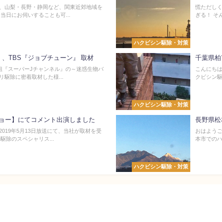
、山梨・長野・静岡など、関東近郊地域を
慌ただしく
当日にお伺いすることも可...
ぎる！ そ
ハクビシン駆除・対策
、TBS『ジョブチューン』 取材
千葉県柏
組『スーパーJチャンネル』の～迷惑生物バ
こんにちは
駆除に密着取材した様...
クビシン駆
ハクビシン駆除・対策
ョー】にてコメント出演しました
長野県松
019年5月13日放送にて、当社が取材を受
おはようご
除のスペシャリス...
本市でのハ
ハクビシン駆除・対策