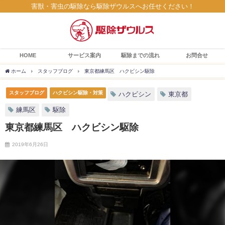
害獣・害虫の駆除なら駆除ザウルスへお任せください！
HOME
サービス案内
駆除までの流れ
お問合せ
ホーム
スタッフブログ
東京都練馬区 ハクビシン駆除
スタッフブログ
ハクビシン駆除・対策
ハクビシン
東京都
練馬区
駆除
東京都練馬区 ハクビシン駆除
2019年6月26日