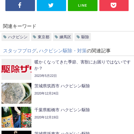
LINE
関連キーワード
ハクビシン
東京都
練馬区
駆除
スタッフブログ
,
ハクビシン駆除・対策
の関連記事
暖かくなってきた季節、害獣にお困りではないです
か？
2023年5月22日
茨城県筑西市 ハクビシン駆除
2020年12月24日
千葉県船橋市 ハクビシン駆除
2020年12月19日
茨城県坂東市 ハクビシン駆除