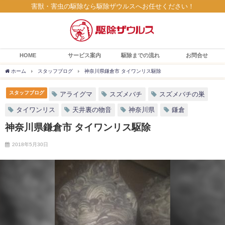
害獣・害虫の駆除なら駆除ザウルスへお任せください！
HOME
サービス案内
駆除までの流れ
お問合せ
ホーム
スタッフブログ
神奈川県鎌倉市 タイワンリス駆除
スタッフブログ
アライグマ
スズメバチ
スズメバチの巣
タイワンリス
天井裏の物音
神奈川県
鎌倉
神奈川県鎌倉市 タイワンリス駆除
2018年5月30日