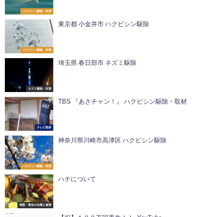
ハクビシン駆除・対策
東京都 小金井市 ハクビシン駆除
ハクビシン駆除・対策
埼玉県 春日部市 ネズミ駆除
ネズミ駆除・対策
TBS 『あさチャン！』 ハクビシン駆除・取材
テレビ取材
神奈川県川崎市高津区 ハクビシン駆除
ハクビシン駆除・対策
ハチについて
害獣・害虫の生態と被害