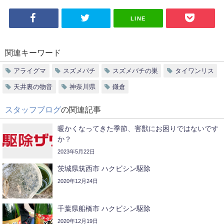
LINE
関連キーワード
アライグマ
スズメバチ
スズメバチの巣
タイワンリス
天井裏の物音
神奈川県
鎌倉
スタッフブログ
の関連記事
暖かくなってきた季節、害獣にお困りではないです
か？
2023年5月22日
茨城県筑西市 ハクビシン駆除
2020年12月24日
千葉県船橋市 ハクビシン駆除
2020年12月19日