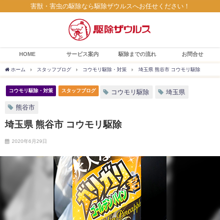
害獣・害虫の駆除なら駆除ザウルスへお任せください！
HOME
サービス案内
駆除までの流れ
お問合せ
ホーム
スタッフブログ
コウモリ駆除・対策
埼玉県 熊谷市 コウモリ駆除
コウモリ駆除・対策
スタッフブログ
コウモリ駆除
埼玉県
熊谷市
埼玉県 熊谷市 コウモリ駆除
2020年6月29日