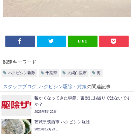
LINE
関連キーワード
ハクビシン駆除
千葉県
大網白里市
海
スタッフブログ
,
ハクビシン駆除・対策
の関連記事
暖かくなってきた季節、害獣にお困りではないです
か？
2023年5月22日
茨城県筑西市 ハクビシン駆除
2020年12月24日