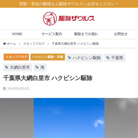
害獣・害虫の駆除なら駆除ザウルスへお任せください！
HOME
サービス案内
駆除までの流れ
お問合せ
ホーム
スタッフブログ
千葉県大網白里市 ハクビシン駆除
スタッフブログ
ハクビシン駆除・対策
ハクビシン駆除
千葉県
大網白里市
海
千葉県大網白里市 ハクビシン駆除
2020年8月31日