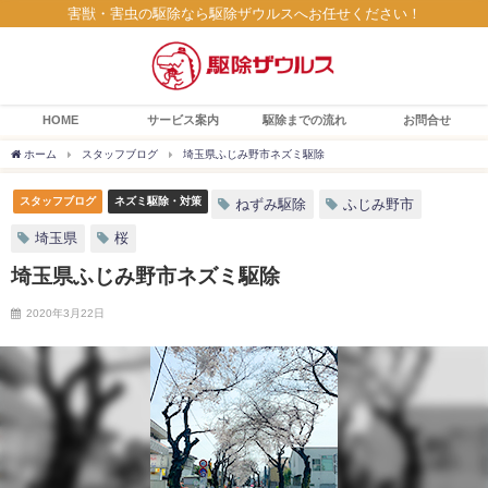
害獣・害虫の駆除なら駆除ザウルスへお任せください！
HOME
サービス案内
駆除までの流れ
お問合せ
ホーム
スタッフブログ
埼玉県ふじみ野市ネズミ駆除
スタッフブログ
ネズミ駆除・対策
ねずみ駆除
ふじみ野市
埼玉県
桜
埼玉県ふじみ野市ネズミ駆除
2020年3月22日