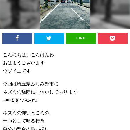
LINE
こんにちは、こんばんわ
おはようございます
ウジイエです
今回は埼玉県ふじみ野市に
ネズミの駆除にお伺いしております
─=≡Σ((( つ•̀ω•́)つ
ネズミの怖いところの
一つとして噛る行為
自分の都合の良い様に