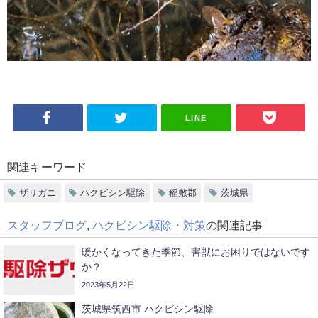
LINE
関連キーワード
ザリガニ
ハクビシン駆除
稲敷郡
茨城県
スタッフブログ
,
ハクビシン駆除・対策
の関連記事
暖かくなってきた季節、害獣にお困りではないです
か？
2023年5月22日
茨城県筑西市 ハクビシン駆除