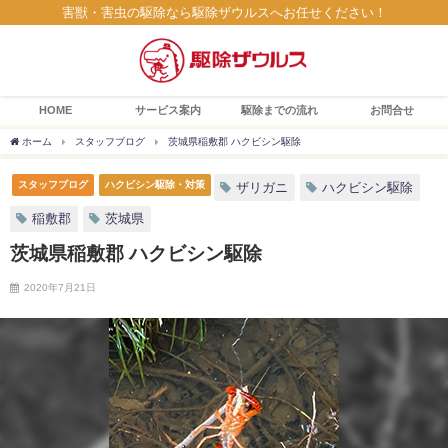
害獣・害虫の駆除なら駆除ザウルスへお任せください！
HOME
サービス案内
駆除までの流れ
お問合せ
ホーム
スタッフブログ
茨城県稲敷郡 ハクビシン駆除
スタッフブログ
ハクビシン駆除・対策
ザリガニ
ハクビシン駆除
稲敷郡
茨城県
茨城県稲敷郡 ハクビシン駆除
2020年7月21日